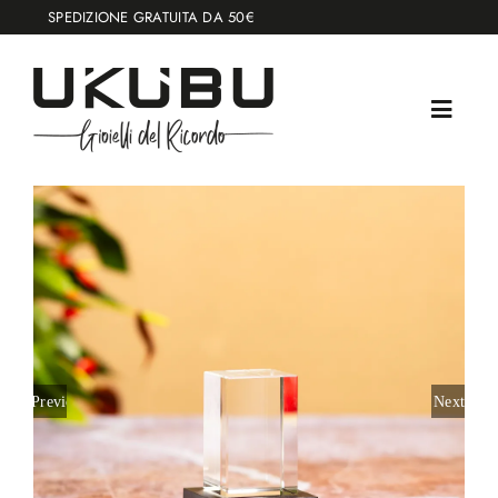
Salta
SPEDIZIONE GRATUITA DA 50€
al
contenuto
Previous
Next