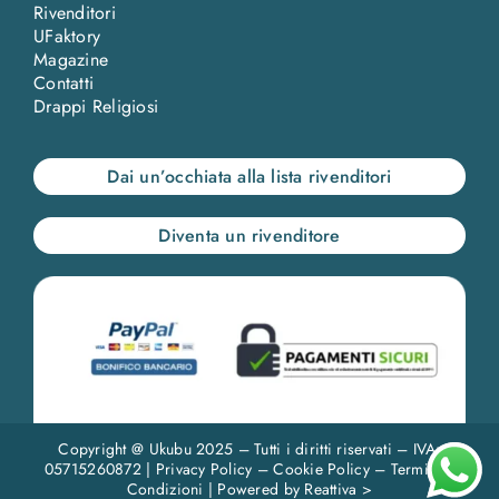
Rivenditori
UFaktory
Magazine
Contatti
Drappi Religiosi
Dai un’occhiata alla lista rivenditori
Diventa un rivenditore
Copyright @ Ukubu 2025 – Tutti i diritti riservati – IVA:
05715260872 |
Privacy Policy
–
Cookie Policy
–
Termini e
Condizioni
| Powered by
Reattiva >