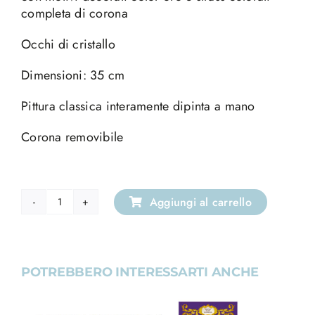
completa di corona
Occhi di cristallo
Dimensioni: 35 cm
Pittura classica interamente dipinta a mano
Corona removibile
Aggiungi al carrello
Statua
Madonna
di
Fatima
POTREBBERO INTERESSARTI ANCHE
con
occhi
di