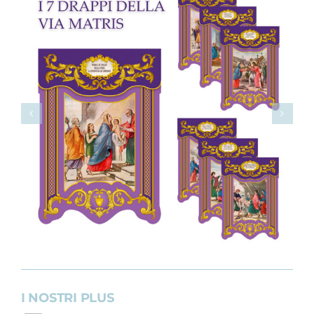
cristallo
pittura
classica
35
cm
quantità
I NOSTRI PLUS