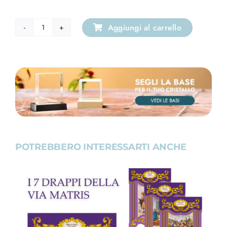
Aggiungi al carrello
Portachiavi
Cuore
con
incisione
laser
3d
Don
Bosco
quantità
POTREBBERO INTERESSARTI ANCHE