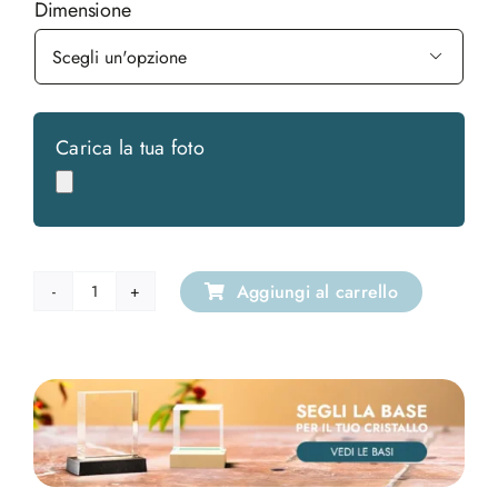
Dimensione

Carica la tua foto
Aggiungi al carrello
Pala
oro
quantità