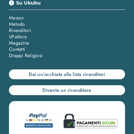
Su Ukubu
Maison
Metodo
Rivenditori
UFaktory
Magazine
Contatti
Drappi Religiosi
Dai un’occhiata alla lista rivenditori
Diventa un rivenditore