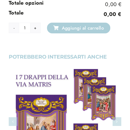
Totale opzioni
0,00 €
Totale
0,00 €
Aggiungi al carrello
Drappo
da
Balcone
Sant'Antonio
POTREBBERO INTERESSARTI ANCHE
da
Padova
quantità