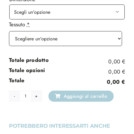

Tessuto
*
Totale prodotto
0,00 €
Totale opzioni
0,00 €
Totale
0,00 €
Aggiungi al carrello
Drappo
da
Balcone
San
POTREBBERO INTERESSARTI ANCHE
Giuseppe