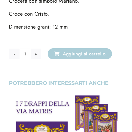
Crocera con simbolo Mariano.
Croce con Cristo.
Dimensione grani: 12 mm
Aggiungi al carrello
Decina
colore
oro
con
POTREBBERO INTERESSARTI ANCHE
grani
in
crystal
bianco
quantità