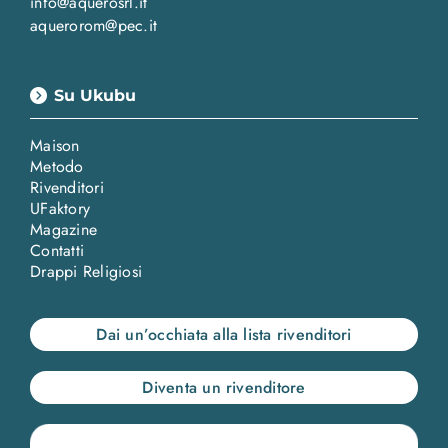
info@aquerosrl.it
aquerorom@pec.it
Su Ukubu
Maison
Metodo
Rivenditori
UFaktory
Magazine
Contatti
Drappi Religiosi
Dai un’occhiata alla lista rivenditori
Diventa un rivenditore