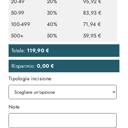
20-49
20%
95,92
€
50-99
30%
83,93
€
100-499
40%
71,94
€
500+
50%
59,95
€
Totale:
119,90
€
Risparmio:
0,00
€
Tipologia incisione
Note