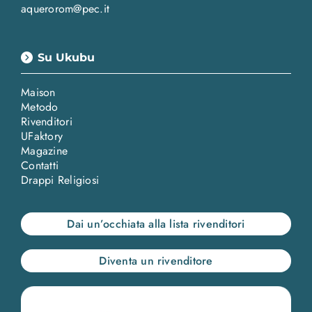
aquerorom@pec.it
Su Ukubu
Maison
Metodo
Rivenditori
UFaktory
Magazine
Contatti
Drappi Religiosi
Dai un’occhiata alla lista rivenditori
Diventa un rivenditore