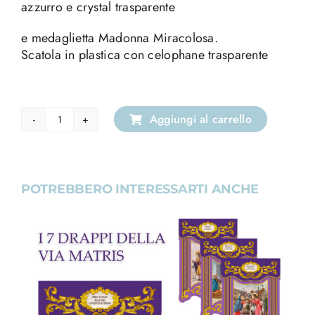
azzurro e crystal trasparente
e medaglietta Madonna Miracolosa.
Scatola in plastica con celophane trasparente
Aggiungi al carrello
Bracciale
elasticizzato
con
Crystal
POTREBBERO INTERESSARTI ANCHE
trasparente
e
cloisonnè
azzurro
quantità