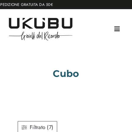
Salta
E GRATUITA DA 50€
al
contenuto
Cubo
Filtrato (7)